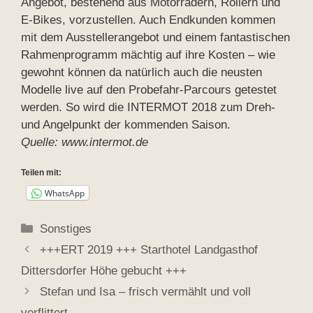
Angebot, bestehend aus Motorrädern, Rollern und
E-Bikes, vorzustellen. Auch Endkunden kommen
mit dem Ausstellerangebot und einem fantastischen
Rahmenprogramm mächtig auf ihre Kosten – wie
gewohnt können da natürlich auch die neusten
Modelle live auf den Probefahr-Parcours getestet
werden. So wird die INTERMOT 2018 zum Dreh-
und Angelpunkt der kommenden Saison.
Quelle: www.intermot.de
Teilen mit:
WhatsApp
Kategorien
Sonstiges
+++ERT 2019 +++ Starthotel Landgasthof
Dittersdorfer Höhe gebucht +++
Stefan und Isa – frisch vermählt und voll
verflittert