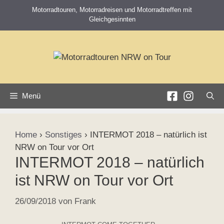
Zum
Motorradtouren, Motorradreisen und Motorradtreffen mit
Inhalt
Gleichgesinnten
springen
Menü
Home
›
Sonstiges
›
INTERMOT 2018 – natürlich ist
NRW on Tour vor Ort
INTERMOT 2018 – natürlich
ist NRW on Tour vor Ort
26/09/2018
von
Frank