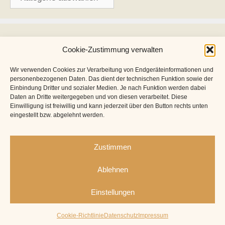
Archiv
Cookie-Zustimmung verwalten
Archiv
Wir verwenden Cookies zur Verarbeitung von Endgeräteinformationen und
personenbezogenen Daten. Das dient der technischen Funktion sowie der
Einbindung Dritter und sozialer Medien. Je nach Funktion werden dabei
Daten an Dritte weitergegeben und von diesen verarbeitet. Diese
Einwilligung ist freiwillig und kann jederzeit über den Button rechts unten
eingestellt bzw. abgelehnt werden.
Zustimmen
Ablehnen
Einstellungen
Impressum
Datenschutz
Cookie-Richtlinie (EU)
© 2026 by NRW on Tour
Cookie-Richtlinie
Datenschutz
Impressum