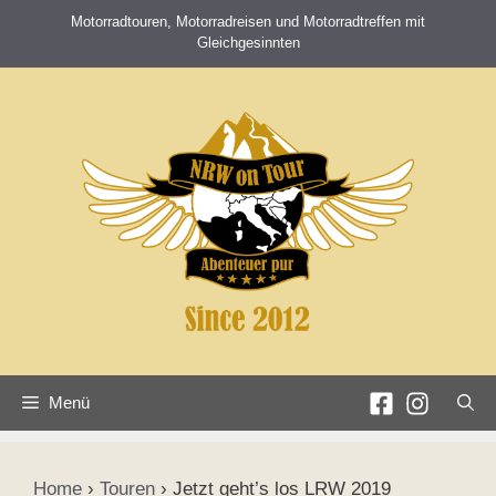
Zum
Motorradtouren, Motorradreisen und Motorradtreffen mit
Inhalt
Gleichgesinnten
springen
Menü
Home
›
Touren
›
Jetzt geht’s los LRW 2019