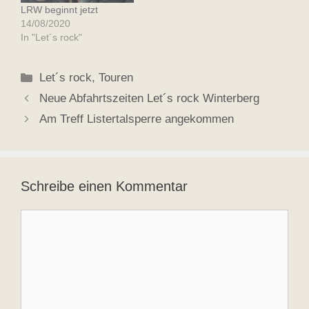
LRW beginnt jetzt
14/08/2020
In "Let´s rock"
Kategorien
Let´s rock
,
Touren
Neue Abfahrtszeiten Let´s rock Winterberg
Am Treff Listertalsperre angekommen
Schreibe einen Kommentar
Kommentar