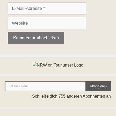
E-
Mail-
Adresse
Website
Deine E-Mail
Abonnieren
Schließe dich 755 anderen Abonnenten an