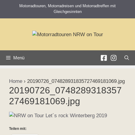
Zum
Motorradtouren, Motorradreisen und Motorradtreffen mit
Inhalt
Gleichgesinnten
springen
Menü
Home
›
20190726_074828931835727469181069.jpg
20190726_0748289318357
27469181069.jpg
Teilen mit: