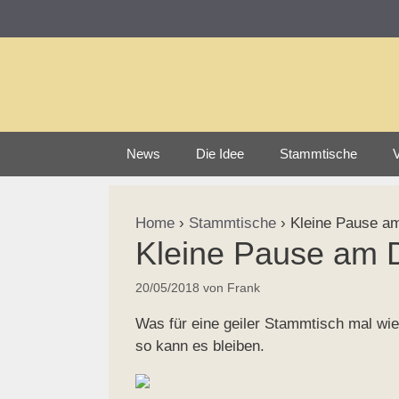
Zum
Inhalt
springen
News
Die Idee
Stammtische
V
Home
›
Stammtische
›
Kleine Pause 
Kleine Pause am
20/05/2018
von
Frank
Was für eine geiler Stammtisch mal wied
so kann es bleiben.