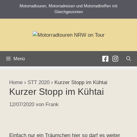
Zum
Motorradtouren, Motorradreisen und Motorradtreffen mit
Inhalt
Gleichgesinnten
springen
Menü
Home
›
STT 2020
›
Kurzer Stopp im Kühtai
Kurzer Stopp im Kühtai
12/07/2020
von
Frank
Einfach nur ein Träumchen hier so darf es weiter