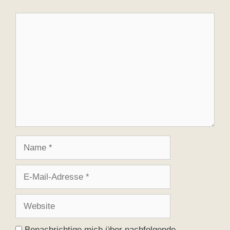
Kommentar
Name
E-
Mail-
Adresse
Website
Benachrichtige mich über nachfolgende