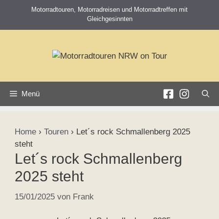
Zum
Motorradtouren, Motorradreisen und Motorradtreffen mit
Inhalt
Gleichgesinnten
springen
Menü
Home
›
Touren
›
Let´s rock Schmallenberg 2025
steht
Let´s rock Schmallenberg
2025 steht
15/01/2025
von
Frank