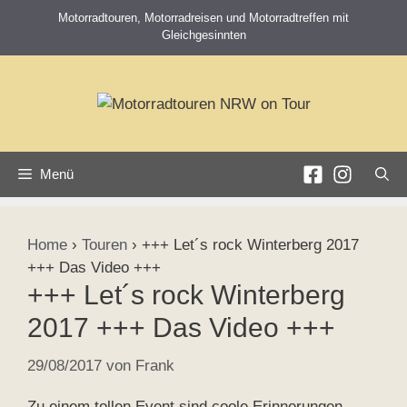
Zum
Motorradtouren, Motorradreisen und Motorradtreffen mit
Inhalt
Gleichgesinnten
springen
Menü
Home
›
Touren
›
+++ Let´s rock Winterberg 2017
+++ Das Video +++
+++ Let´s rock Winterberg
2017 +++ Das Video +++
29/08/2017
von
Frank
Zu einem tollen Event sind coole Erinnerungen