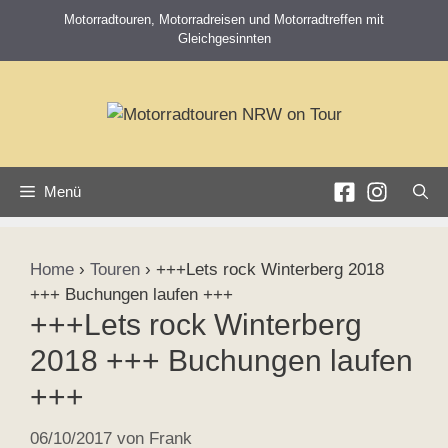
Zum
Motorradtouren, Motorradreisen und Motorradtreffen mit
Inhalt
Gleichgesinnten
springen
Menü
Home
›
Touren
›
+++Lets rock Winterberg 2018
+++ Buchungen laufen +++
+++Lets rock Winterberg
2018 +++ Buchungen laufen
+++
06/10/2017
von
Frank