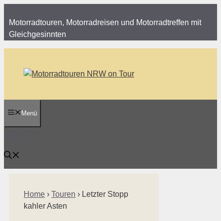
Zum
Inhalt
Motorradtouren, Motorradreisen und Motorradtreffen mit
springen
Gleichgesinnten
Menü
Home
›
Touren
›
Letzter Stopp
kahler Asten