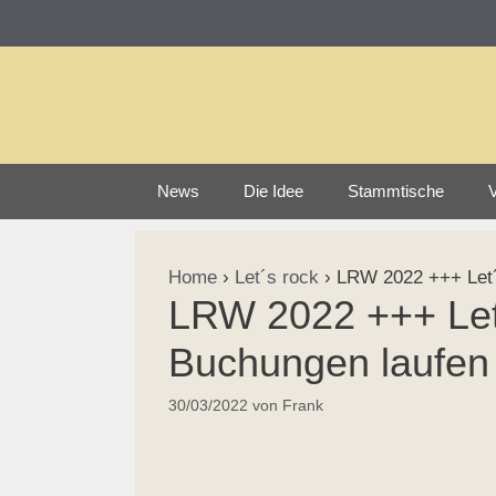
Zum
Inhalt
springen
News
Die Idee
Stammtische
V
Home
›
Let´s rock
›
LRW 2022 +++ Let´
LRW 2022 +++ Let
Buchungen laufen
30/03/2022
von
Frank