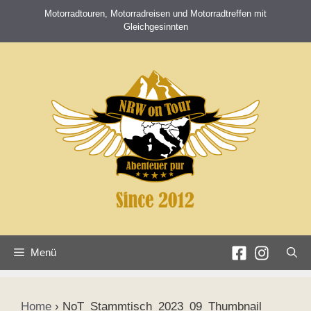
Zum
Motorradtouren, Motorradreisen und Motorradtreffen mit
Inhalt
Gleichgesinnten
springen
Menü
Home
›
NoT_Stammtisch_2023_09_Thumbnail