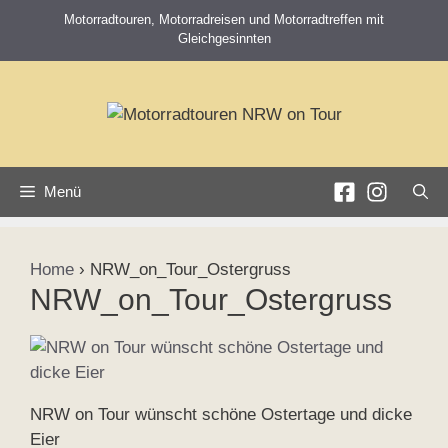
Zum
Motorradtouren, Motorradreisen und Motorradtreffen mit
Inhalt
Gleichgesinnten
springen
Menü
Home
›
NRW_on_Tour_Ostergruss
NRW_on_Tour_Ostergruss
NRW on Tour wünscht schöne Ostertage und dicke
Eier