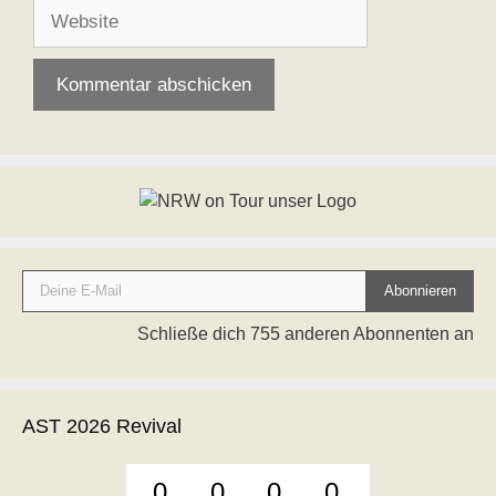
Adresse
Website
Deine E-Mail
Abonnieren
Schließe dich 755 anderen Abonnenten an
AST 2026 Revival
0
0
0
0