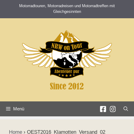
Zum
Motorradtouren, Motorradreisen und Motorradtreffen mit
Inhalt
Gleichgesinnten
springen
Menü
Home
›
OEST2016_Klamotten_Versand_02