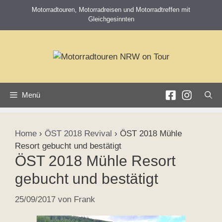
Zum
Motorradtouren, Motorradreisen und Motorradtreffen mit
Inhalt
Gleichgesinnten
springen
Menü
Home
›
ÖST 2018 Revival
›
ÖST 2018 Mühle
Resort gebucht und bestätigt
ÖST 2018 Mühle Resort
gebucht und bestätigt
25/09/2017
von
Frank