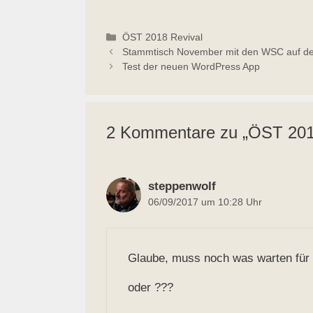
Österr
Landga
Straß
Kategorien
ÖST 2018 Revival
Obb. 
Stammtisch November mit den WSC auf d
Test der neuen WordPress App
2 Kommentare zu „ÖST 2018 
steppenwolf
06/09/2017 um 10:28 Uhr
Glaube, muss noch was warten für 
oder ???