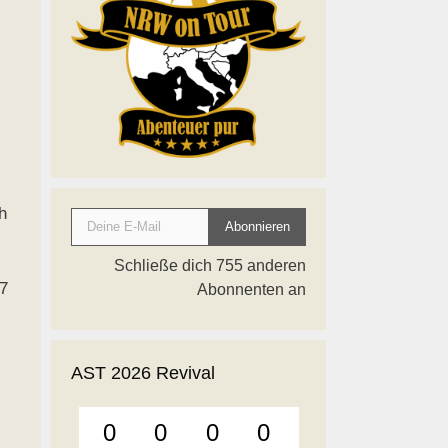
Deine E-Mail
h
Abonnieren
Schließe dich 755 anderen
7
Abonnenten an
AST 2026 Revival
0
0
0
0