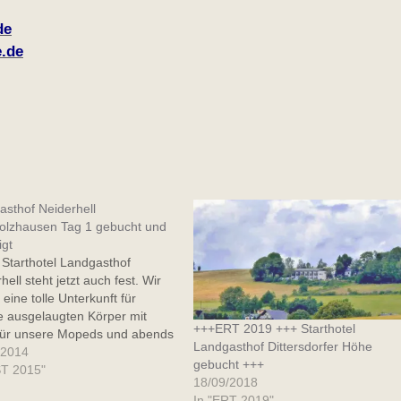
de
.de
sthof Neiderhell
holzhausen Tag 1 gebucht und
igt
Starthotel Landgasthof
hell steht jetzt auch fest. Wir
eine tolle Unterkunft für
e ausgelaugten Körper mit
+++ERT 2019 +++ Starthotel
 für unsere Mopeds und abends
Landgasthof Dittersdorfer Höhe
-Gänge-Menü für unser Wohl.
/2014
gebucht +++
ns geht es dann nach einem
ST 2015"
18/09/2018
altigen Frühstück weiter nach
In "ERT 2019"