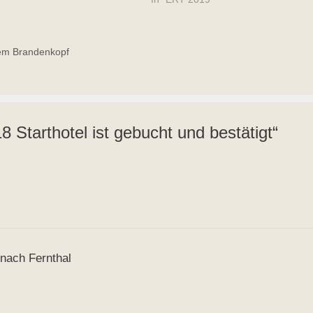
eich. Kontaktdaten:
sthof Neiderhell Steinbrucker
e 4 83064 Kleinholzhausen /
Tel:…
em Brandenkopf
Starthotel ist gebucht und bestätigt“
nach Fernthal