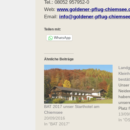
Tel.: 08052 957952-0
Web:
www.goldener-pflug-chiemsee.
Email:
info@goldener-pflug-chiemsee
Teilen mit:
WhatsApp
Ähnliche Beiträge
Landga
Klein
bestät
Unser 
Neider
haben 
unser
BAT 2017 unser Starthotel am
Platz
Chiemsee
ein 3
13/09
20/09/2016
Morge
In "Ö
In "BAT 2017"
reichh