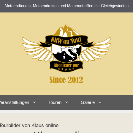
Motorradtouren, Motorradreisen und Motorradtreffen mit Gleichgesinnten
eranstaltungen
Touren
Galerie
urbilder von Klaus online