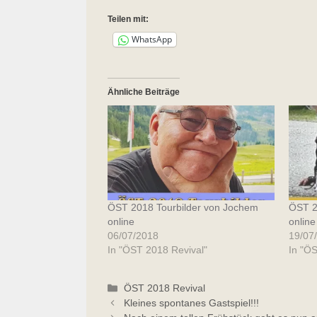
Teilen mit:
WhatsApp
Ähnliche Beiträge
ÖST 2018 Tourbilder von Jochem
ÖST 20
online
online
06/07/2018
19/07
In "ÖST 2018 Revival"
In "Ö
Kategorien
ÖST 2018 Revival
Kleines spontanes Gastspiel!!!