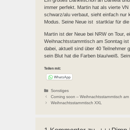
Ein großes Dankeschön an Daniela und 
immer perfekt. Martin hat als vierte VN
schwarz/alu verbaut, sieht einfach nur k
Modus. Seine Neue ist startklar für die 
Martin ist der Neue bei NRW on Tour, e
Weihnachtsstammtisch am Sonntag ist e
dabei, aktuell sind über 40 Teilnehmer 
sein Blut hat die Farben blau/weiß. Se
Teilen mit:
WhatsApp
Kategorien
Sonstiges
Coming soon – Weihnachtsstammtisch am 
Weihnachtsstammtisch XXL