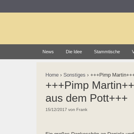
Zum
Inhalt
springen
News
Die Idee
Stammtische
V
Home
›
Sonstiges
›
+++Pimp Martin+++N
+++Pimp Martin++
aus dem Pott+++
15/12/2017
von
Frank