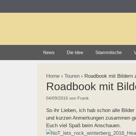
Zum
Inhalt
springen
News
Die Idee
Stammtische
V
Home
›
Touren
›
Roadbook mit Bildern z
Roadbook mit Bild
04/09/2016
von
Frank
So ihr Lieben, ich hab schon alle Bilde
und kurzen Anmerkungen zusammen gepa
Euch viel Spaß beim Anschauen.