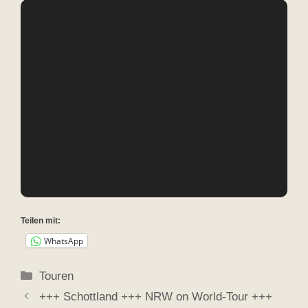
Teilen mit:
WhatsApp
Kategorien
Touren
+++ Schottland +++ NRW on World-Tour +++