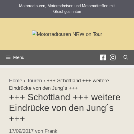
Zum
Motorradtouren, Motorradreisen und Motorradtreffen mit
Inhalt
Gleichgesinnten
springen
Menü
Home
›
Touren
›
+++ Schottland +++ weitere
Eindrücke von den Jung´s +++
+++ Schottland +++ weitere
Eindrücke von den Jung´s
+++
17/09/2017
von
Frank