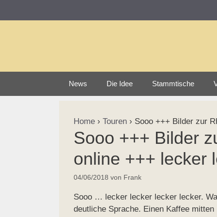
Zum
Inhalt
springen
News
Die Idee
Stammtische
V
Home
›
Touren
›
Sooo +++ Bilder zur Rh
Sooo +++ Bilder z
online +++ lecker 
04/06/2018
von
Frank
Sooo … lecker lecker lecker lecker. Was
deutliche Sprache. Einen Kaffee mitten 