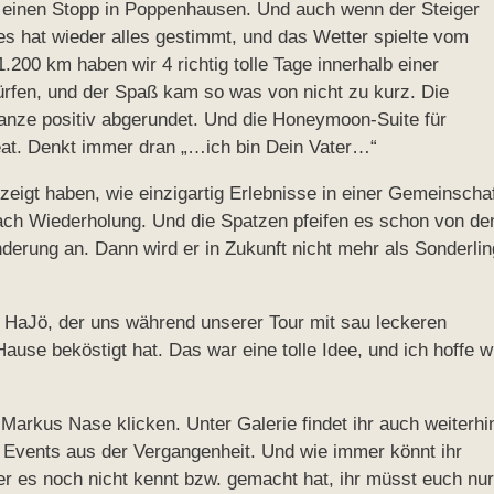
 einen Stopp in Poppenhausen. Und auch wenn der Steiger
 es hat wieder alles gestimmt, und das Wetter spielte vom
.200 km haben wir 4 richtig tolle Tage innerhalb einer
ürfen, und der Spaß kam so was von nicht zu kurz. Die
ganze positiv abgerundet. Und die Honeymoon-Suite für
at. Denkt immer dran „…ich bin Dein Vater…“
zeigt haben, wie einzigartig Erlebnisse in einer Gemeinscha
ach Wiederholung. Und die Spatzen pfeifen es schon von de
derung an. Dann wird er in Zukunft nicht mehr als Sonderlin
HaJö, der uns während unserer Tour mit sau leckeren
ause beköstigt hat. Das war eine tolle Idee, und ich hoffe w
Markus Nase klicken. Unter Galerie findet ihr auch weiterhi
 Events aus der Vergangenheit. Und wie immer könnt ihr
r es noch nicht kennt bzw. gemacht hat, ihr müsst euch nur