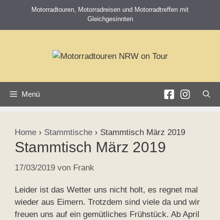
Zum
Motorradtouren, Motorradreisen und Motorradtreffen mit
Inhalt
Gleichgesinnten
springen
Menü
Home
›
Stammtische
›
Stammtisch März 2019
Stammtisch März 2019
17/03/2019
von
Frank
Leider ist das Wetter uns nicht holt, es regnet mal
wieder aus Eimern. Trotzdem sind viele da und wir
freuen uns auf ein gemütliches Frühstück. Ab April