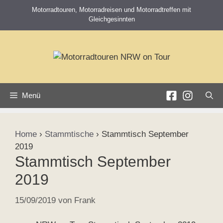
Zum
Motorradtouren, Motorradreisen und Motorradtreffen mit
Inhalt
Gleichgesinnten
springen
Menü
Home
›
Stammtische
›
Stammtisch September
2019
Stammtisch September
2019
15/09/2019
von
Frank