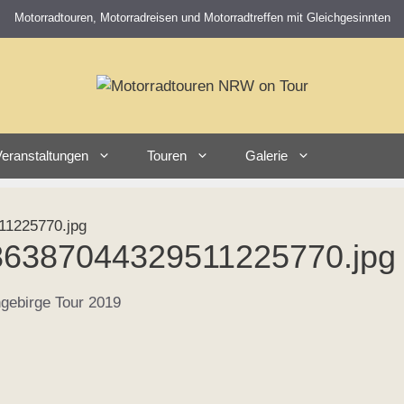
Motorradtouren, Motorradreisen und Motorradtreffen mit Gleichgesinnten
eranstaltungen
Touren
Galerie
1225770.jpg
6387044329511225770.jpg