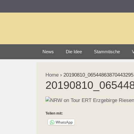
Zum
Inhalt
springen
News
Die Idee
Stammtische
V
Home
›
20190810_065448638704432951
20190810_065448
Teilen mit:
WhatsApp