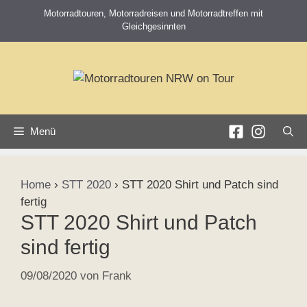
Zum
Motorradtouren, Motorradreisen und Motorradtreffen mit
Inhalt
Gleichgesinnten
springen
Menü
Home
›
STT 2020
›
STT 2020 Shirt und Patch sind
fertig
STT 2020 Shirt und Patch
sind fertig
09/08/2020
von
Frank