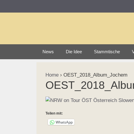
Zum
Inhalt
springen
News
Die Idee
Stammtische
V
Home
›
OEST_2018_Album_Jochem
OEST_2018_Alb
Teilen mit:
WhatsApp