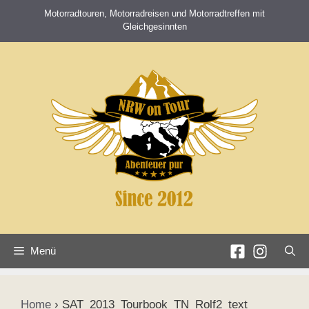
Zum
Motorradtouren, Motorradreisen und Motorradtreffen mit
Inhalt
Gleichgesinnten
springen
Menü
Home
›
SAT_2013_Tourbook_TN_Rolf2_text