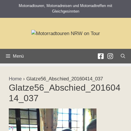
Zum
Motorradtouren, Motorradreisen und Motorradtreffen mit
Inhalt
Gleichgesinnten
springen
Menü
Home
›
Glatze56_Abschied_20160414_037
Glatze56_Abschied_201604
14_037