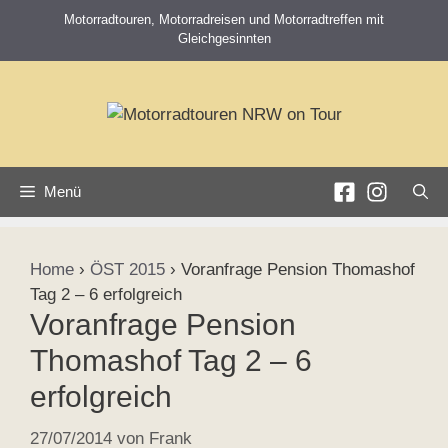
Zum
Motorradtouren, Motorradreisen und Motorradtreffen mit
Inhalt
Gleichgesinnten
springen
Menü
Home
›
ÖST 2015
›
Voranfrage Pension Thomashof
Tag 2 – 6 erfolgreich
Voranfrage Pension
Thomashof Tag 2 – 6
erfolgreich
27/07/2014
von
Frank