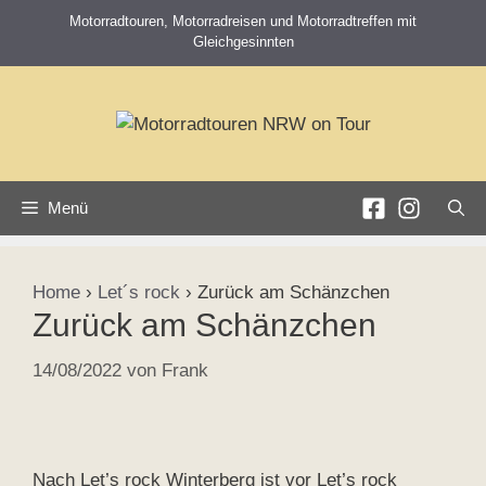
Zum
Motorradtouren, Motorradreisen und Motorradtreffen mit
Inhalt
Gleichgesinnten
springen
Menü
Home
›
Let´s rock
›
Zurück am Schänzchen
Zurück am Schänzchen
14/08/2022
von
Frank
Nach Let’s rock Winterberg ist vor Let’s rock