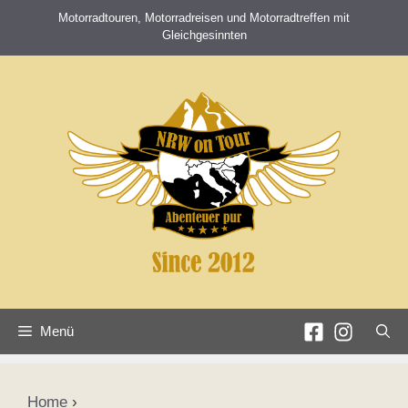
Zum
Motorradtouren, Motorradreisen und Motorradtreffen mit
Inhalt
Gleichgesinnten
springen
Menü
Home
›