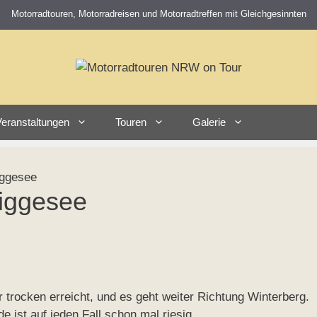
Motorradtouren, Motorradreisen und Motorradtreffen mit Gleichgesinnten
eranstaltungen
Touren
Galerie
iggesee
Biggesee
 trocken erreicht, und es geht weiter Richtung Winterberg.
e ist auf jeden Fall schon mal riesig.