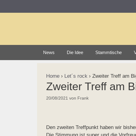
Zum
Inhalt
springen
News
Die Idee
Stammtische
V
Home
›
Let´s rock
›
Zweiter Treff am B
Zweiter Treff am 
20/08/2021
von
Frank
Den zweiten Treffpunkt haben wir bisher
Die Stimmung ist super und die Vorfreud