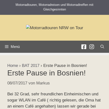
Zum
Motorradtouren, Motorradreisen und Motorradtreffen mit
Inhalt
Gleichgesinnten
springen
Menü
Home
›
BAT 2017
›
Erste Pause in Bosnien!
Erste Pause in Bosnien!
08/07/2017
von
Markus
Bei 32 Grad, sehr freundlichen Einheimischen und
sogar WLAN im Café ( richtig gelesen, die Oma hat
an einem Café angehalten) lassen wir gerade bei