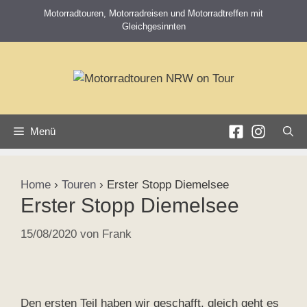
Zum
Motorradtouren, Motorradreisen und Motorradtreffen mit
Inhalt
Gleichgesinnten
springen
Menü
Home
›
Touren
›
Erster Stopp Diemelsee
Erster Stopp Diemelsee
15/08/2020
von
Frank
Den ersten Teil haben wir geschafft, gleich geht es