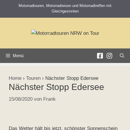
Zum
Motorradtouren, Motorradreisen und Motorradtreffen mit
Inhalt
Gleichgesinnten
springen
Menü
Home
›
Touren
›
Nächster Stopp Edersee
Nächster Stopp Edersee
15/08/2020
von
Frank
Das Wetter hält bis jetzt, schönster Sonnenschein