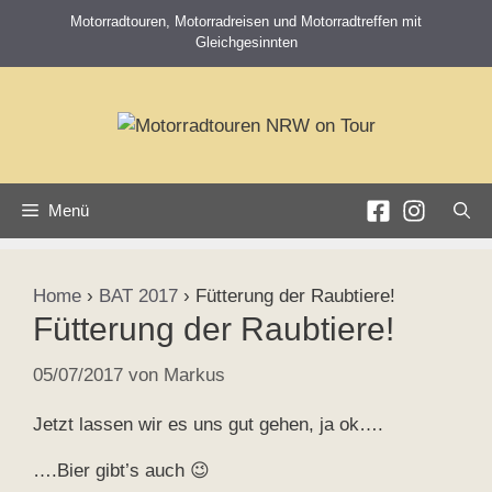
Zum
Motorradtouren, Motorradreisen und Motorradtreffen mit
Inhalt
Gleichgesinnten
springen
Menü
Home
›
BAT 2017
›
Fütterung der Raubtiere!
Fütterung der Raubtiere!
05/07/2017
von
Markus
Jetzt lassen wir es uns gut gehen, ja ok….
….Bier gibt’s auch 😉