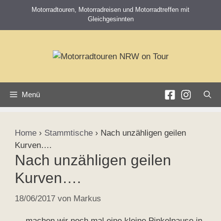
Zum
Motorradtouren, Motorradreisen und Motorradtreffen mit
Inhalt
Gleichgesinnten
springen
Menü
Home
›
Stammtische
›
Nach unzähligen geilen
Kurven….
Nach unzähligen geilen
Kurven….
18/06/2017
von
Markus
….machen wir noch mal eine kleine Pinkelpause in