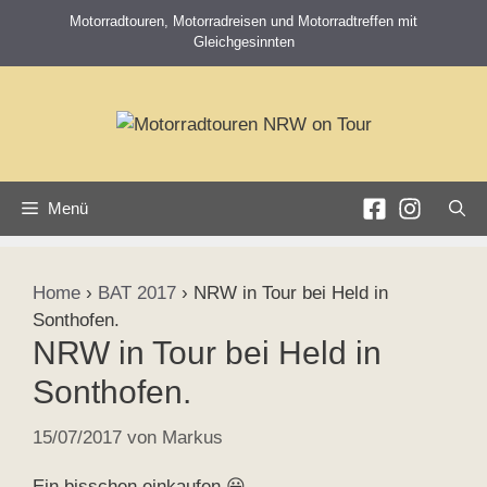
Zum
Motorradtouren, Motorradreisen und Motorradtreffen mit
Inhalt
Gleichgesinnten
springen
Menü
Home
›
BAT 2017
›
NRW in Tour bei Held in
Sonthofen.
NRW in Tour bei Held in
Sonthofen.
15/07/2017
von
Markus
Ein bisschen einkaufen 😀