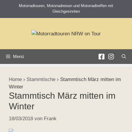
Zum
Motorradtouren, Motorradreisen und Motorradtreffen mit
Inhalt
Gleichgesinnten
springen
Menü
Home
›
Stammtische
›
Stammtisch März mitten im
Winter
Stammtisch März mitten im
Winter
18/03/2018
von
Frank