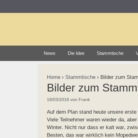
Zum
Inhalt
springen
News
Die Idee
Stammtische
V
Home
›
Stammtische
›
Bilder zum Stam
Bilder zum Stammt
18/03/2018
von
Frank
Auf dem Plan stand heute unsere erste
Viele Teilnehmer waren wieder da, aber
Winter. Nicht nur dass er kalt war, z
Besten, das war wirklich kein Mopedwet