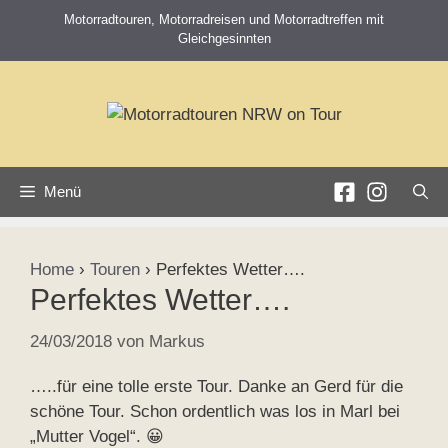
Zum
Motorradtouren, Motorradreisen und Motorradtreffen mit
Inhalt
Gleichgesinnten
springen
Menü
Home
›
Touren
›
Perfektes Wetter….
Perfektes Wetter….
24/03/2018
von
Markus
…..für eine tolle erste Tour. Danke an Gerd für die
schöne Tour. Schon ordentlich was los in Marl bei
„Mutter Vogel“. 😀